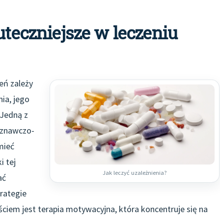
uteczniejsze w leczeniu
eń zależy
nia, jego
 Jedną z
oznawczo-
mieć
i tej
Jak leczyć uzależnienia?
ać
rategie
ściem jest terapia motywacyjna, która koncentruje się na