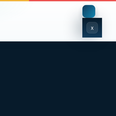
Close
x
Menu