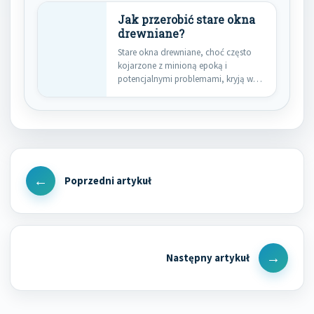
Jak przerobić stare okna
drewniane?
Stare okna drewniane, choć często
kojarzone z minioną epoką i
potencjalnymi problemami, kryją w
sobie…
Nawigacja
wpisu
Previous
Post
Next
Post