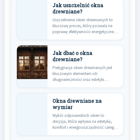
Jak uszczelnić okna
drewniane?
Uszczelnienie okien drewnianych to
kluczowy proces, który pozwala na
poprawę efektywności energetycznej
budynku oraz zwiększenie…
Jak dbać o okna
drewniane?
Pielęgnacja okien drewnianych jest
kluczowym elementem ich
długowieczności oraz estetyki.
Drewno, jako materiał naturalny,
wymaga…
Okna drewniane na
wymiar
Wybór odpowiednich okien to
decyzja, która wpływa na estetykę,
komfort i energooszczędność całego
budynku. Okna…