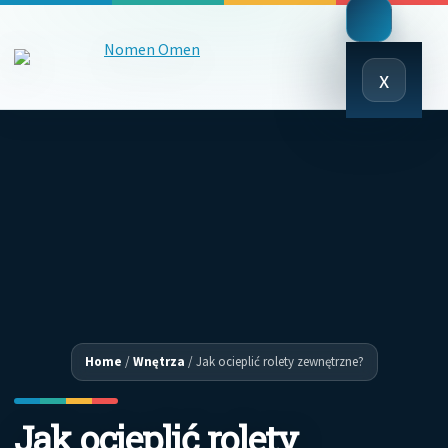
Close
x
Menu
Home
/
Wnętrza
/
Jak ocieplić rolety zewnętrzne?
Jak ocieplić rolety