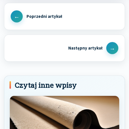
Nawigacja
wpisu
Previous
Post
Next
Post
Czytaj inne wpisy