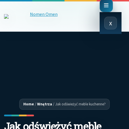
Close
x
Menu
Home
/
Wnętrza
/
Jak odświeżyć meble kuchenne?
Jak odświeżyć meble