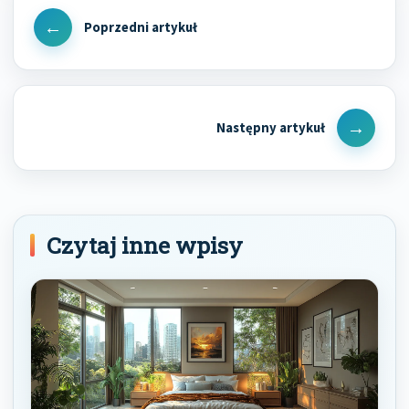
wpisu
Previous
Post
Next
Post
Czytaj inne wpisy