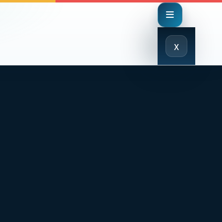
Close
x
Menu