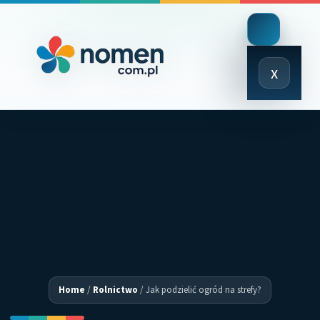
Close
x
Menu
Home
/
Rolnictwo
/
Jak podzielić ogród na strefy?