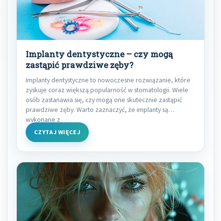
Implanty dentystyczne – czy mogą
zastąpić prawdziwe zęby?
Implanty dentystyczne to nowoczesne rozwiązanie, które
zyskuje coraz większą popularność w stomatologii. Wiele
osób zastanawia się, czy mogą one skutecznie zastąpić
prawdziwe zęby. Warto zaznaczyć, że implanty są
wykonane z
CZYTAJ WIĘCEJ