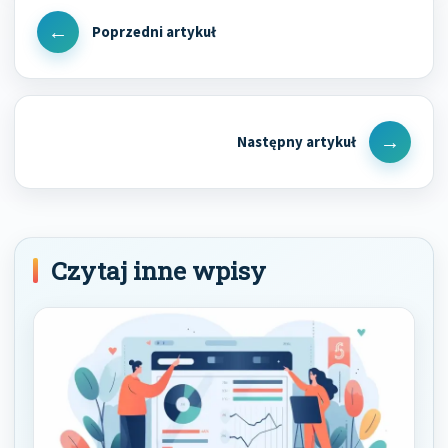
wpisu
Previous
Post
Next
Post
Czytaj inne wpisy