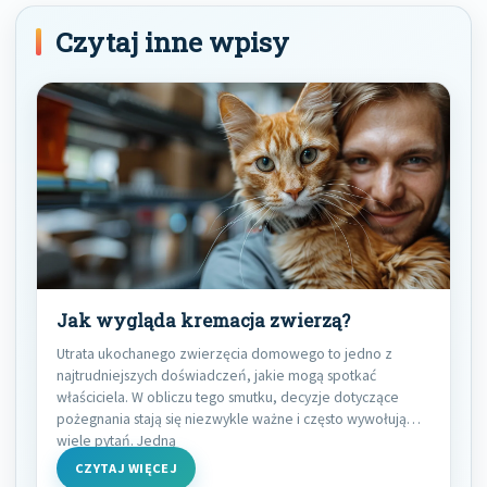
Czytaj inne wpisy
Jak wygląda kremacja zwierzą?
Utrata ukochanego zwierzęcia domowego to jedno z
najtrudniejszych doświadczeń, jakie mogą spotkać
właściciela. W obliczu tego smutku, decyzje dotyczące
pożegnania stają się niezwykle ważne i często wywołują
wiele pytań. Jedną
CZYTAJ WIĘCEJ