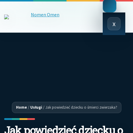
Close
x
Menu
Home
/
Usługi
/
Jak powiedzieć dziecku o śmierci zwierzaka?
Jak powiedzieć dziecku o