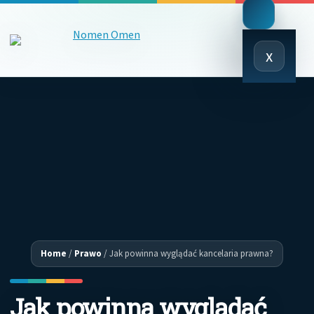
Close
x
Menu
Home
/
Prawo
/
Jak powinna wyglądać kancelaria prawna?
Jak powinna wyglądać