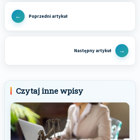
Nawigacja
wpisu
Previous
Post
Next
Post
Czytaj inne wpisy