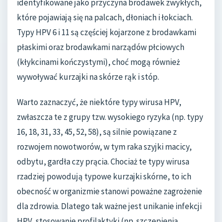
identyfikowane jako przyczyna brodawek zwykłych,
które pojawiają się na palcach, dłoniach i łokciach.
Typy HPV 6 i 11 są częściej kojarzone z brodawkami
płaskimi oraz brodawkami narządów płciowych
(kłykcinami kończystymi), choć mogą również
wywoływać kurzajki na skórze rąk i stóp.
Warto zaznaczyć, że niektóre typy wirusa HPV,
zwłaszcza te z grupy tzw. wysokiego ryzyka (np. typy
16, 18, 31, 33, 45, 52, 58), są silnie powiązane z
rozwojem nowotworów, w tym raka szyjki macicy,
odbytu, gardła czy prącia. Chociaż te typy wirusa
rzadziej powodują typowe kurzajki skórne, to ich
obecność w organizmie stanowi poważne zagrożenie
dla zdrowia. Dlatego tak ważne jest unikanie infekcji
HPV, stosowanie profilaktyki (np. szczepienia