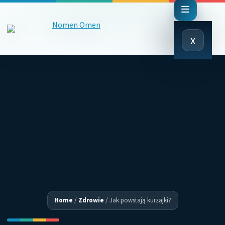
Close
x
Menu
Home
/
Zdrowie
/
Jak powstają kurzajki?