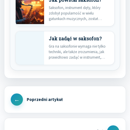
Saksofon, instrument dęty, który
zdobył popularność w wielu
gatunkach muzycznych, został
wynaleziony przez Adolphe'a Saxa…
Jak zadąć w saksofon?
Gra na saksofonie wymaga nie tylko
techniki, ale także zrozumienia, jak
prawidłowo zadąć w instrument,…
Nawigacja
wpisu
Previous
Post