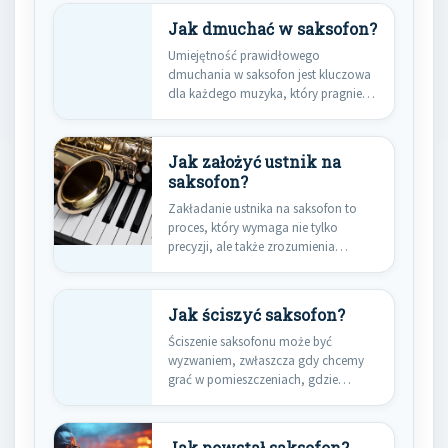
Jak dmuchać w saksofon?
Umiejętność prawidłowego
dmuchania w saksofon jest kluczowa
dla każdego muzyka, który pragnie
wydobyć z instrumentu…
Jak założyć ustnik na
saksofon?
Zakładanie ustnika na saksofon to
proces, który wymaga nie tylko
precyzji, ale także zrozumienia
budowy…
Jak ściszyć saksofon?
Ściszenie saksofonu może być
wyzwaniem, zwłaszcza gdy chcemy
grać w pomieszczeniach, gdzie
głośność dźwięku może…
Jak powstał saksofon?