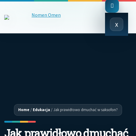
Close
x
Menu
Home
/
Edukacja
/
Jak prawidłowo dmuchać w saksofon?
Jak prawidłowo dmuchać