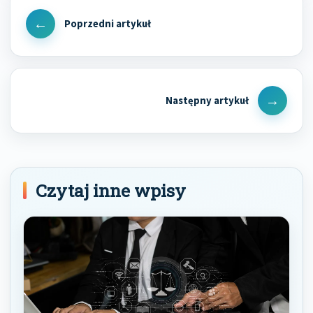
Nawigacja
wpisu
Previous
Post
Next
Post
Czytaj inne wpisy