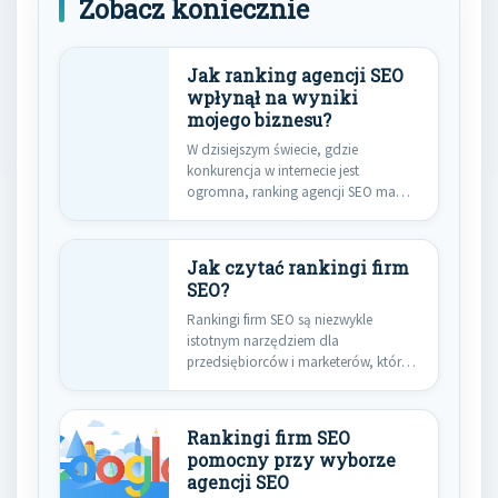
Zobacz koniecznie
Jak ranking agencji SEO
wpłynął na wyniki
mojego biznesu?
W dzisiejszym świecie, gdzie
konkurencja w internecie jest
ogromna, ranking agencji SEO ma
kluczowe znaczenie…
Jak czytać rankingi firm
SEO?
Rankingi firm SEO są niezwykle
istotnym narzędziem dla
przedsiębiorców i marketerów, którzy
chcą zrozumieć, które…
Rankingi firm SEO
pomocny przy wyborze
agencji SEO