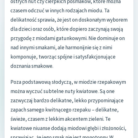
ostrych nut czy cierpkich posmaków, które można
czasem odczuć w innych rodzajach miodu. Ta
delikatność sprawia, że jest on doskonałym wyborem
dla dzieci oraz osób, które dopiero zaczynają swoją
przygodę z miodami gatunkowymi. Nie dominuje on
nad innymi smakami, ale harmonijnie się z nimi
komponuje, tworząc spójne i satysfakcjonujące
doznania smakowe.
Poza podstawową słodyczą, w miodzie rzepakowym
można wyczuć subtelne nuty kwiatowe. Są one
zazwyczaj bardzo delikatne, lekko przypominające
zapach samego kwitnącego rzepaku – delikatne,
świeże, czasem z lekkim akcentem zieleni. Te
kwiatowe niuanse dodają miodowi głębi i złożoności,
sprawiając, że jego smak nie jest monotonny. W