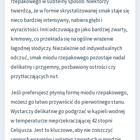
rzepakowego w subtelny sposób. Niektórzy
twierdzą, że w formie skrystalizowanej smak staje się
nieco bardziej intensywny, nabiera głębi i
wyrazistości. Inni odczuwają go jako bardziej zwarty,
kremowy, co przekłada się na ogólne wrażenie
łagodnej słodyczy. Niezależnie od indywidualnych
odczuć, smak miodu rzepakowego pozostaje nadal
delikatny i przyjemny, pozbawiony ostrości czy
przytłaczających nut.
Jeśli preferujesz płynną formę miodu rzepakowego,
możesz go łatwo przywrócić do pierwotnego stanu.
Wystarczy delikatnie go podgrzać w kąpieli wodnej
w temperaturze nieprzekraczającej 42 stopni
Celsjusza. Jest to kluczowe, aby nie zniszczyć
cennych enzymów i witamin zawartych w miodzie.