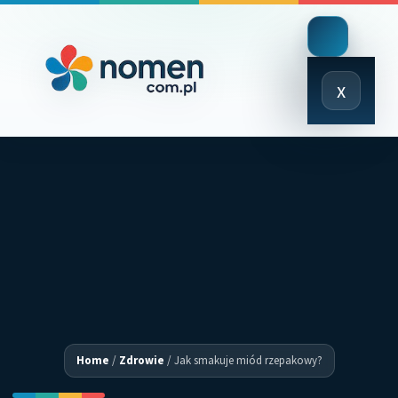
Close
x
Menu
Home
/
Zdrowie
/
Jak smakuje miód rzepakowy?