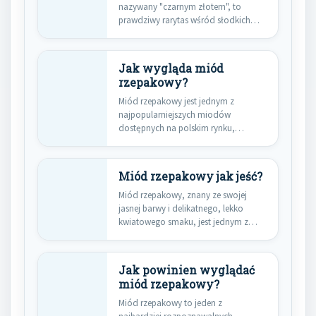
nazywany "czarnym złotem", to
prawdziwy rarytas wśród słodkich
przysmaków. Jego unikalny…
Jak wygląda miód
rzepakowy?
Miód rzepakowy jest jednym z
najpopularniejszych miodów
dostępnych na polskim rynku,
cenionym nie tylko za…
Miód rzepakowy jak jeść?
Miód rzepakowy, znany ze swojej
jasnej barwy i delikatnego, lekko
kwiatowego smaku, jest jednym z…
Jak powinien wyglądać
miód rzepakowy?
Miód rzepakowy to jeden z