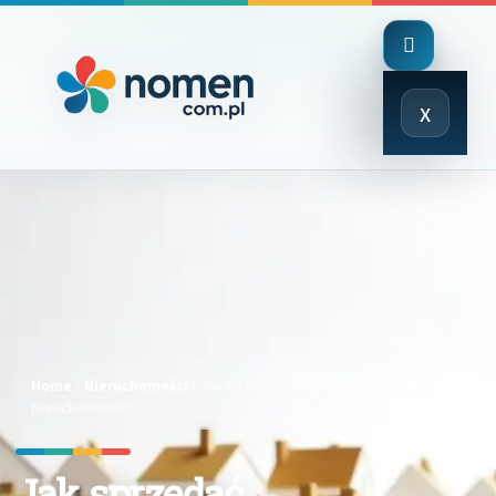
Close
x
Menu
Home
/
Nieruchomości
/
Jak sprzedać nieruchomość przez biuro
nieruchomości?
Jak sprzedać