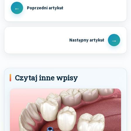
wpisu
Previous
Post
Next
Post
Czytaj inne wpisy