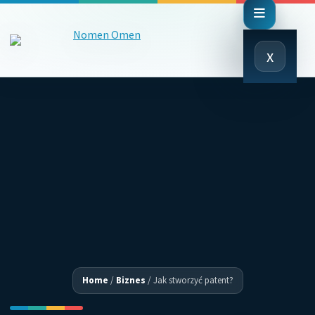
Close
x
Menu
Home
/
Biznes
/
Jak stworzyć patent?