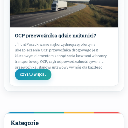
OCP przewoźnika gdzie najtaniej?
„`html Poszukiwanie najkorzystniejszej oferty na
ubezpieczenie OCP przewoźnika drogowego jest
kluczowym elementem zarządzania kosztami w branży
transportowej. OCP, czyli odpowiedzialność cywilna
przewoźnika, stanowi ustawowy wymóg dla każdego
podmiotu wykonującego przewóz
CZYTAJ WIĘCEJ