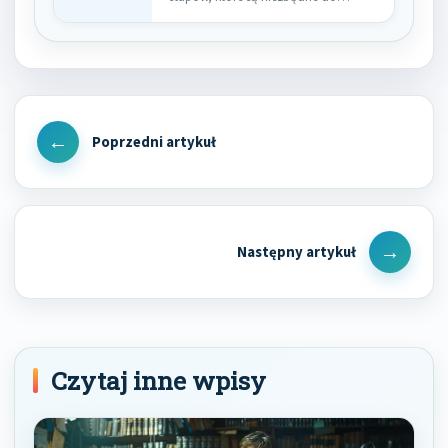
Nawigacja
wpisu
Previous
Post
Next
Post
Czytaj inne wpisy