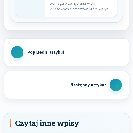
wymaga przemyślenia wielu
kluczowych elementów, które wpłyną
na efektywność i jakość
świadczonych…
Nawigacja
wpisu
Previous
Post
Next
Post
Czytaj inne wpisy