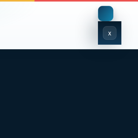
Close
x
Menu