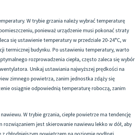
emperatury. W trybie grzania należy wybrać temperaturę
 pomieszczeniu, ponieważ urządzenie musi pokonać straty
eca się ustawienie temperatury w przedziale 20-24°C, w
lacji termicznej budynku. Po ustawieniu temperatury, warto
optymalnego rozprowadzenia ciepła, często zaleca się wybór
 wentylatora. Unikaj ustawiania najwyższej prędkości na
ew zimnego powietrza, zanim jednostka zdąży się
dzenie osiągnie odpowiednią temperaturę roboczą, zanim
nawiewu. W trybie grzania, ciepłe powietrze ma tendencję
m rozwiązaniem jest skierowanie nawiewu lekko w dół, aby
ę z chłodniejszym powietrzem na poziomie podłogi,