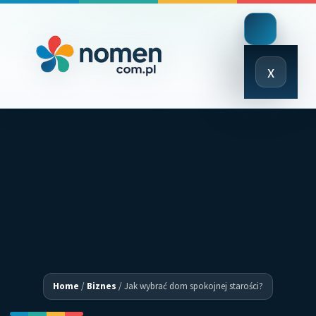
Close
x
Menu
Home
/
Biznes
/
Jak wybrać dom spokojnej starości?