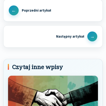
Nawigacja
wpisu
Previous
Post
Next
Post
Czytaj inne wpisy