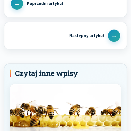
wpisu
Previous
Post
Next
Post
Czytaj inne wpisy