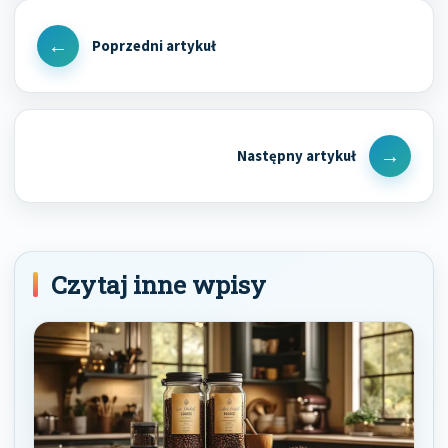
Nawigacja
wpisu
Previous
Post
Next
Post
Czytaj inne wpisy