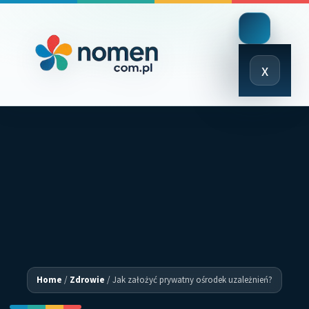
Close
x
Menu
Home
/
Zdrowie
/
Jak założyć prywatny ośrodek uzależnień?