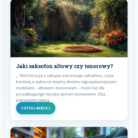
Jaki saksofon altowy czy tenorowy?
„`html Decyzja o zakupie pierwszego saksofonu, a tym
bardziej o wyborze między dwoma najpopularniejszymi
modelami – altowym i tenorowym – może być dla
początkującego muzyka sporym wyzwaniem. Oba
instrumenty należą
CZYTAJ WIĘCEJ