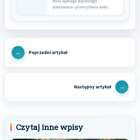
który wymaga starannego
planowania i przemyślenia wielu
aspektów. Pierwszym krokiem jest…
Nawigacja
wpisu
Previous
Post
Next
Post
Czytaj inne wpisy