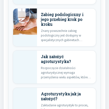
starannego planowania oraz
przemyślenia wielu aspektów.
Pierwszym…
Zabieg podologiczny i
jego przebieg krok po
kroku
Znany powszechnie zabieg
podologiczny jest dostępny w
specjalistycznych gabinetach
zajmujących się naszymi stopami. W
gabinetach…
Jak założyć
agroturystyka?
Rozpoczęcie działalności
agroturystycznej wymaga
przemyślenia wielu aspektów, które
mogą wpłynąć na sukces
przedsięwzięcia. Pierwszym
krokiem…
Agroturystyka jak ja
założyć?
Zakładanie agroturystyki to proces,