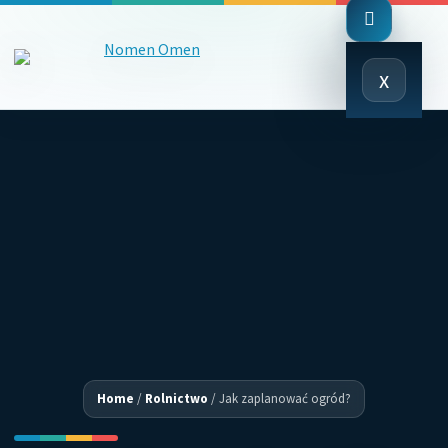
Close
x
Menu
Home
/
Rolnictwo
/
Jak zaplanować ogród?