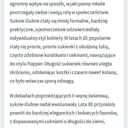
ogromny wpływ na sposób, w jaki panny młode
postrzegały siebie i swoją rolę w społeczeństwie.
Suknie ślubne stały się mniej formalne, bardziej
praktyczne, a jednocześnie odzwierciedlały
indywidualny styl kobiety. W latach 20. popularne
stały się proste, proste sukienki z obniżoną talią,
często zdobione koralikami i cekinami, nawiązujące
do stylu flapper. Długość sukienek również uległa
skróceniu, odsłaniając kostki i czasem nawet kolana,
co było wówczas sporą odwagą.
W dekadach poprzedzających II wojnę światową,
suknie ślubne nadal ewoluowały. Lata 30. przyniosły
powrót do bardziej eleganckich i kobiecych fasonów,
z dopasowanymi sukniami o długości do ziemi,