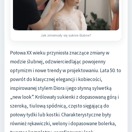
Jak zmieniały się suknie ślubne?
Połowa XX wieku przyniosła znaczące zmiany w
modzie ślubnej, odzwierciedlając powojenny
optymizm i nowe trendy w projektowaniu. Lata 50. to
powrót do klasycznej elegancji i kobiecości,
inspirowanej stylem Diora i jego słynną sylwetką
„new look”. Królowały sukienki z dopasowaną górą i
szeroką, tiulową spódnicą, często sięgającą do
połowy łydki lub kostki. Charakterystyczne były
również rękawiczki, welony i dopasowane bolerka,