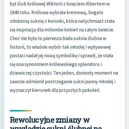
był ślub królowej Wiktorii z księciem Albertem w
1840 roku. Królowa wybrała kremową, bogato
zdobioną suknię z koronki, która natychmiast stała
się inspiracją dla milionów kobiet na całym świecie.
Choć nie była to pierwsza biała suknia ślubna w
historii, to właśnie wybór tak młodej i wpływowej
postaci nadał jej nową symbolikę i sprawił, że stała
się ona synonimem królewskiego splendoru i
dziewiczej czystości. Ten jeden, doniosły moment na
zawsze odmienił postrzeganie sukni panny młodej i
wyznaczył kierunek dla przyszłych pokoleń.
Rewolucyjne zmiany w
wyglądzie sukni ślubnej na