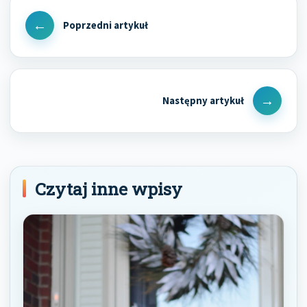
Nawigacja
wpisu
Previous
Post
Next
Post
Czytaj inne wpisy