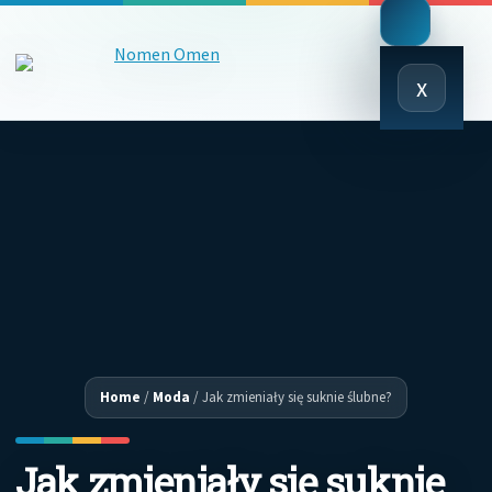
Close
x
Menu
Home
/
Moda
/
Jak zmieniały się suknie ślubne?
Jak zmieniały się suknie