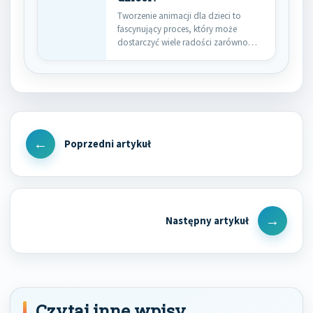
Tworzenie animacji dla dzieci to
fascynujący proces, który może
dostarczyć wiele radości zarówno
twórcom, jak…
Nawigacja
wpisu
Previous
Post
Next
Post
Czytaj inne wpisy