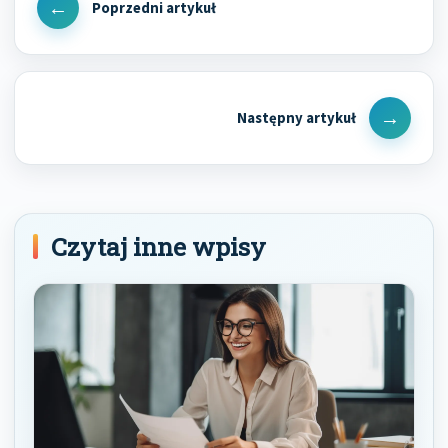
wpisu
Previous
Post
Next
Post
Czytaj inne wpisy