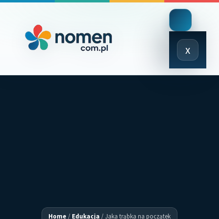
Close
x
Menu
Home
/
Edukacja
/
Jaka trąbka na początek