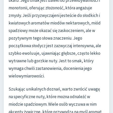
skarb. Jego smak jest daleki od przewidywalności i
monotonii, oferując złożoność, która angażuje
zmysły. Jeśli przyzwyczajeni jesteście do słodkich i
kwiatowych aromatów miodów nektarowych, miód
spadziowy może okazać się zaskoczeniem, ale w
pozytywnym tego słowa znaczeniu. Jego
początkowa słodycz jest zazwyczaj intensywna, ale
szybko ewoluuje, ujawniając głębsze, często lekko
wytrawne lub gorzkie nuty. Jest to smak, który
wymaga chwili zastanowienia, docenienia jego
wielowymiarowości.
Szukając unikalnych doznań, warto zwrócić uwagę
na specyficzne nuty, które można odnaleźć w
miodzie spadziowym. Wiele osób wyczuwa w nim
akcenty żywiczne, które przywodzą na myśl aromat