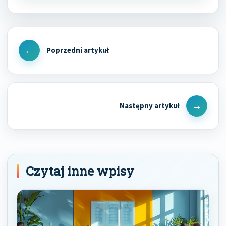
Nawigacja
wpisu
Previous
Post
Next
Post
Czytaj inne wpisy