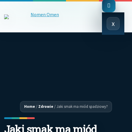
Close
x
Menu
Home
/
Zdrowie
/
Jaki smak ma miód spadziowy?
Jaki smak ma miód