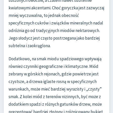
suszonych owoców, a czasem nawet subtelnie
kwiatowymi akcentami. Choć goryczka jest zazwyczaj
mniej wyczuwalna, to jednak obecność
specyficznych cukrów i związków mineralnych nadal
odróżnia go od tradycyjnych miodów nektarowych.
Jego słodycz jest często postrzegana jako bardziej
subtelna i zaokrąglona.
Dodatkowo, na smak miodu spadziowego wpływają
również czynniki geograficzne i klimatyczne. Miód
zebrany w górskich rejonach, gdzie powietrze jest
czystsze, a drzewa iglaste rosną w specyficznych
warunkach, może mieć bardziej wyrazisty i „czysty”
smak. Z kolei miód z terenów nizinnych, być może z
dodatkiem spadzi z różnych gatunków drzew, może
prezentować bardziej złożony i zróżnicowany bukiet