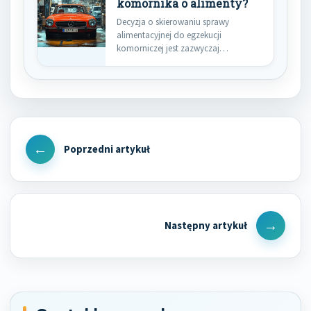
komornika o alimenty?
Decyzja o skierowaniu sprawy
alimentacyjnej do egzekucji
komorniczej jest zazwyczaj
ostatecznością, ale niezwykle ważną
dla…
Nawigacja
wpisu
Previous
Post
Next
Post