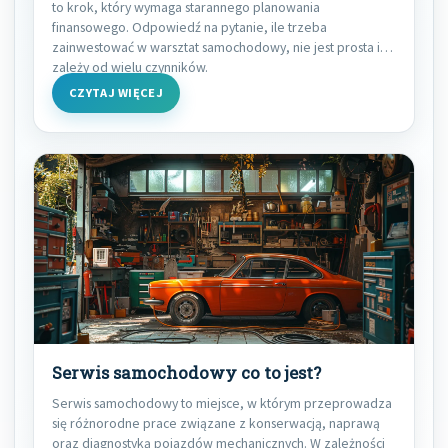
to krok, który wymaga starannego planowania
finansowego. Odpowiedź na pytanie, ile trzeba
zainwestować w warsztat samochodowy, nie jest prosta i
zależy od wielu czynników.
CZYTAJ WIĘCEJ
Serwis samochodowy co to jest?
Serwis samochodowy to miejsce, w którym przeprowadza
się różnorodne prace związane z konserwacją, naprawą
oraz diagnostyką pojazdów mechanicznych. W zależności