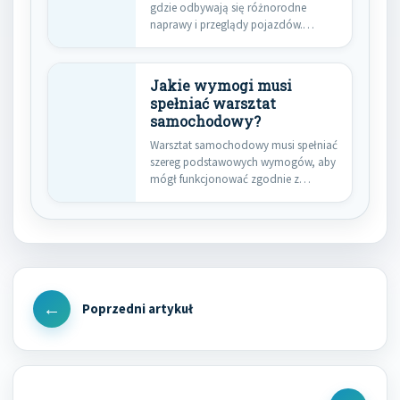
gdzie odbywają się różnorodne
naprawy i przeglądy pojazdów.
Kluczowe cechy, które…
Jakie wymogi musi
spełniać warsztat
samochodowy?
Warsztat samochodowy musi spełniać
szereg podstawowych wymogów, aby
mógł funkcjonować zgodnie z
obowiązującymi przepisami oraz…
Nawigacja
wpisu
Previous
Post