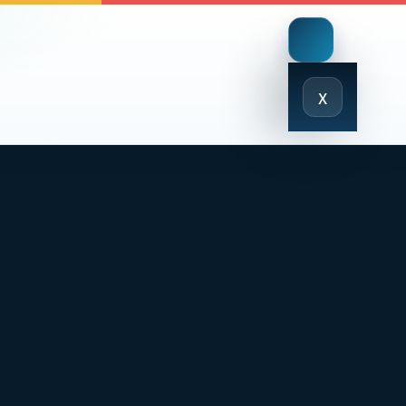
Close
x
Menu