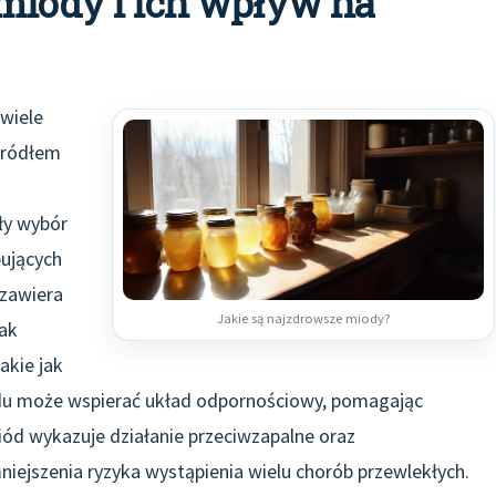
 miody i ich wpływ na
wiele
 źródłem
ły wybór
bujących
 zawiera
Jakie są najzdrowsze miody?
jak
akie jak
du może wspierać układ odpornościowy, pomagając
ód wykazuje działanie przeciwzapalne oraz
niejszenia ryzyka wystąpienia wielu chorób przewlekłych.