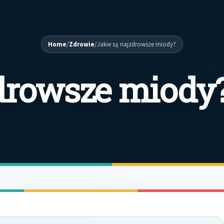
Home
/
Zdrowie
/
Jakie są najzdrowsze miody?
zdrowsze miody