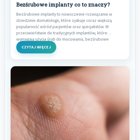
Bezśrubowe implanty co to znaczy?
Bezśrubowe implanty to nowoczesne rozwiązanie w
dziedzinie stomatologii, które zyskuje coraz większą
popularność wśród pacjentów oraz specjalistów. W
przeciwieństwie do tradycyjnych implantów, które
wymagają użycia śrub do mocowania, bezśrubowe
implanty
CZYTAJ WIĘCEJ