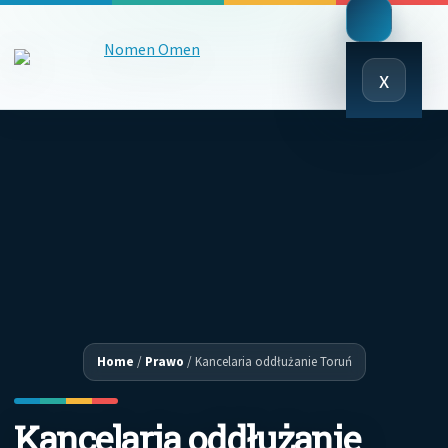
Close
x
Menu
Home
/
Prawo
/
Kancelaria oddłużanie Toruń
Kancelaria oddłużanie