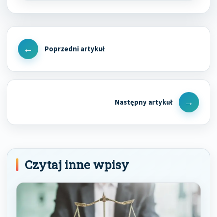
Nawigacja
wpisu
Previous
Post
Next
Post
Czytaj inne wpisy