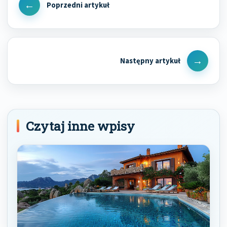
wpisu
Previous
Post
Next
Post
Czytaj inne wpisy