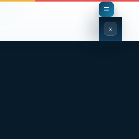
Close
x
Menu