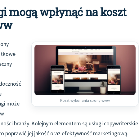
gi mogą wpłynąć na koszt
ww
rony
atkowe
eczny
idoczność
e
Koszt wykonania strony www
ługi może
 w
jności branży. Kolejnym elementem są usługi copywriterskie
co poprawić jej jakość oraz efektywność marketingową.