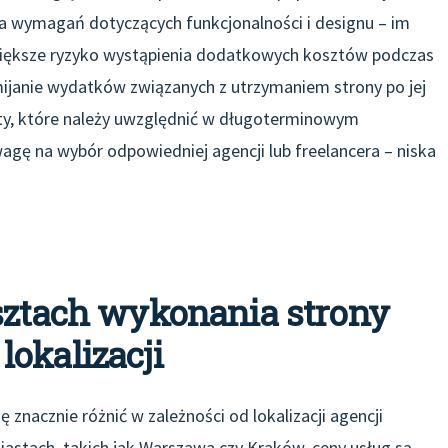
a wymagań dotyczących funkcjonalności i designu – im
 większe ryzyko wystąpienia dodatkowych kosztów podczas
omijanie wydatków związanych z utrzymaniem strony po jej
zty, które należy uwzględnić w długoterminowym
gę na wybór odpowiedniej agencji lub freelancera – niska
osztach wykonania strony
okalizacji
znacznie różnić w zależności od lokalizacji agencji
astach, takich jak Warszawa czy Kraków, ceny usług są