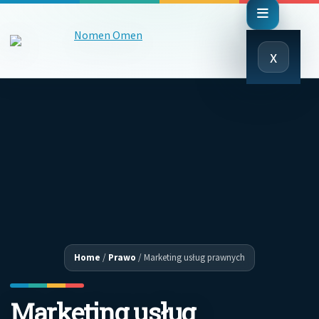
Close
x
Menu
Home
/
Prawo
/
Marketing usług prawnych
Marketing usług