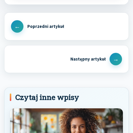
Nawigacja
wpisu
Previous
Post
Next
Post
Czytaj inne wpisy