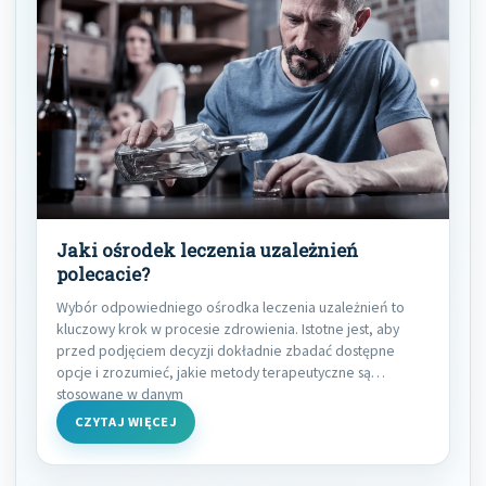
Jaki ośrodek leczenia uzależnień
polecacie?
Wybór odpowiedniego ośrodka leczenia uzależnień to
kluczowy krok w procesie zdrowienia. Istotne jest, aby
przed podjęciem decyzji dokładnie zbadać dostępne
opcje i zrozumieć, jakie metody terapeutyczne są
stosowane w danym
CZYTAJ WIĘCEJ