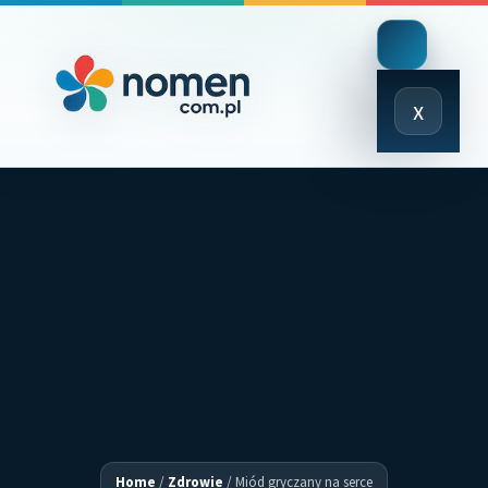
Close
x
Menu
Home
/
Zdrowie
/
Miód gryczany na serce