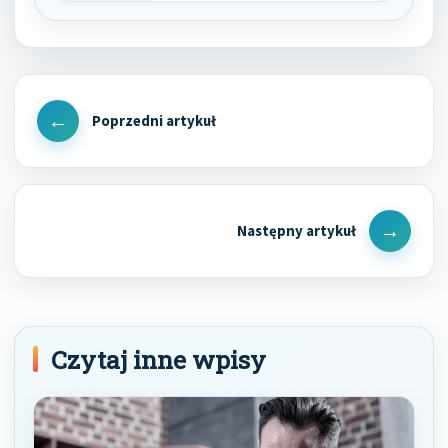
Nawigacja
wpisu
Previous
Post
Next
Post
Czytaj inne wpisy