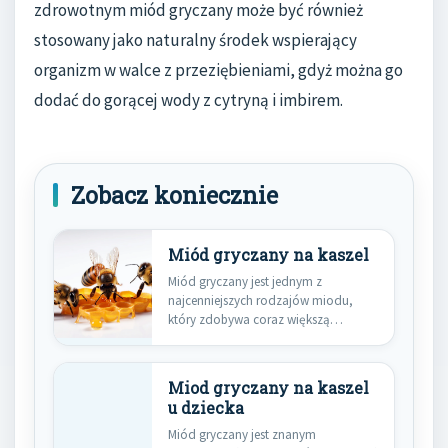
zdrowotnym miód gryczany może być również
stosowany jako naturalny środek wspierający
organizm w walce z przeziębieniami, gdyż można go
dodać do gorącej wody z cytryną i imbirem.
Zobacz koniecznie
Miód gryczany na kaszel
Miód gryczany jest jednym z
najcenniejszych rodzajów miodu,
który zdobywa coraz większą
popularność ze względu…
Miod gryczany na kaszel
u dziecka
Miód gryczany jest znanym