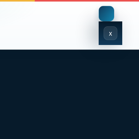
Close
x
Menu