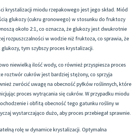
 krystalizacji miodu rzepakowego jest jego skład. Miód
ścią glukozy (cukru gronowego) w stosunku do fruktozy
oszą około 2:1, co oznacza, że glukozy jest dwukrotnie
zej rozpuszczalności w wodzie niż fruktoza, co sprawia, że
glukozy, tym szybszy proces krystalizacji.
o niewielką ilość wody, co również przyspiesza proces
e roztwór cukrów jest bardziej stężony, co sprzyja
ównież zwrócić uwagę na obecność pyłków roślinnych, które
inicjując proces wytrącania się cukrów. W przypadku miodu
chodzenie i obfitą obecność tego gatunku rośliny w
wyczaj wystarczająco dużo, aby proces przebiegał sprawnie.
elną rolę w dynamice krystalizacji. Optymalna