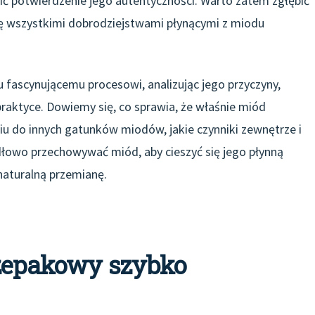
ić potwierdzenie jego autentyczności. Warto zatem zgłębić
się wszystkimi dobrodziejstwami płynącymi z miodu
mu fascynującemu procesowi, analizując jego przyczyny,
praktyce. Dowiemy się, co sprawia, że właśnie miód
u do innych gatunków miodów, jakie czynniki zewnętrze i
dłowo przechowywać miód, aby cieszyć się jego płynną
naturalną przemianę.
rzepakowy szybko