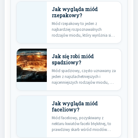
Jak wygląda miód
rzepakowy?
Miód rzepakowy to jeden z
najbardziej rozpoznawalnych
rodzajów miodu, który wyróżnia się
swoimi unikalnymi cechami.…
Jak się robi miód
spadziowy?
Miód spadziowy, często uznawany za
jeden z najszlachetniejszych i
najcenniejszych rodzajów miodu, ma
fascynujące pochodzenie,…
Jak wygląda miód
faceliowy?
Miód faceliowy, pozyskiwany z
nektaru kwiatów facelii błękitnej, to
prawdziwy skarb wśród miodów
odmianowych. Jego…