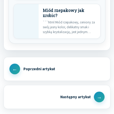
Miód rzepakowy jak
zrobic?
```html Miód rzepakowy, ceniony za
swój jasny kolor, delikatny smak i
szybką krystalizację, jest jednym…
Nawigacja
wpisu
Previous
Post
Next
Post