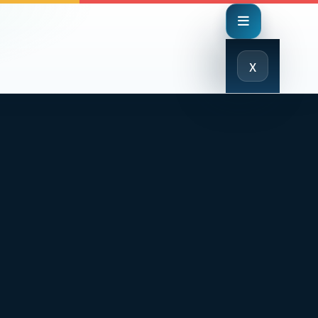
Close
x
Menu