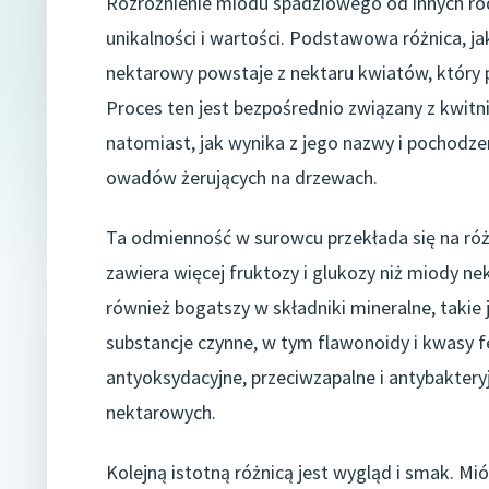
Rozróżnienie miodu spadziowego od innych ro
unikalności i wartości. Podstawowa różnica, j
nektarowy powstaje z nektaru kwiatów, który p
Proces ten jest bezpośrednio związany z kwitn
natomiast, jak wynika z jego nazwy i pochodzeni
owadów żerujących na drzewach.
Ta odmienność w surowcu przekłada się na ró
zawiera więcej fruktozy i glukozy niż miody ne
również bogatszy w składniki mineralne, takie 
substancje czynne, w tym flawonoidy i kwasy f
antyoksydacyjne, przeciwzapalne i antybakter
nektarowych.
Kolejną istotną różnicą jest wygląd i smak. M