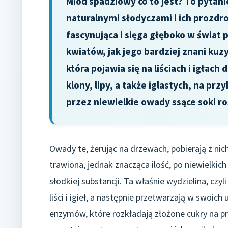
Miód spadziowy co to jest? To pytan
naturalnymi słodyczami i ich prozdr
fascynująca i sięga głęboko w świat 
kwiatów, jak jego bardziej znani kuzy
która pojawia się na liściach i igłach
klony, lipy, a także iglastych, na p
przez niewielkie owady ssące soki ro
Owady te, żerując na drzewach, pobierają z nic
trawiona, jednak znacząca ilość, po niewielkich
słodkiej substancji. Ta właśnie wydzielina, czyl
liści i igieł, a następnie przetwarzają w swoic
enzymów, które rozkładają złożone cukry na p