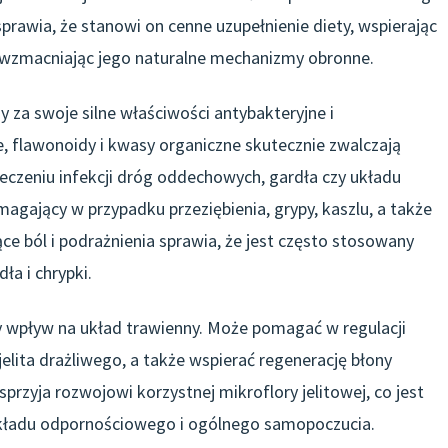
rawia, że stanowi on cenne uzupełnienie diety, wspierając
 wzmacniając jego naturalne mechanizmy obronne.
 za swoje silne właściwości antybakteryjne i
e, flawonoidy i kwasy organiczne skutecznie zwalczają
czeniu infekcji dróg oddechowych, gardła czy układu
gający w przypadku przeziębienia, grypy, kaszlu, a także
e ból i podrażnienia sprawia, że jest często stosowany
ła i chrypki.
wpływ na układ trawienny. Może pomagać w regulacji
jelita drażliwego, a także wspierać regenerację błony
przyja rozwojowi korzystnej mikroflory jelitowej, co jest
kładu odpornościowego i ogólnego samopoczucia.