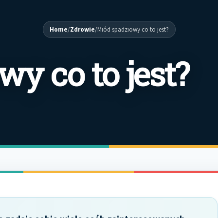
Home
/
Zdrowie
/
Miód spadziowy co to jest?
y co to jest?