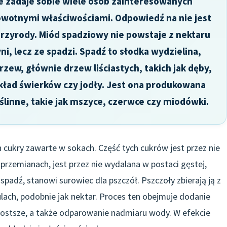
ie zadaje sobie wiele osób zainteresowanych
owotnymi właściwościami. Odpowiedź na nie jest
przyrody. Miód spadziowy nie powstaje z nektaru
ni, lecz ze spadzi. Spadź to słodka wydzielina,
 drzew, głównie drzew liściastych, takich jak dęby,
rzykład świerków czy jodły. Jest ona produkowana
ślinne, takie jak mszyce, czerwce czy miodówki.
h cukry zawarte w sokach. Część tych cukrów jest przez nie
 przemianach, jest przez nie wydalana w postaci gęstej,
i spadź, stanowi surowiec dla pszczół. Pszczoły zbierają ją z
h ulach, podobnie jak nektar. Proces ten obejmuje dodanie
rostsze, a także odparowanie nadmiaru wody. W efekcie