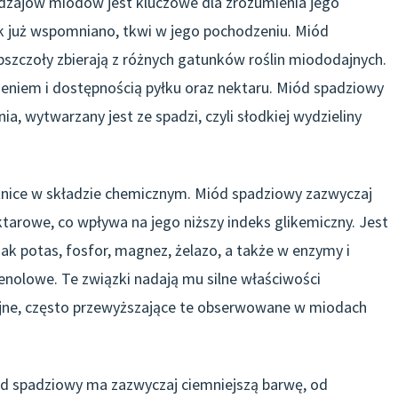
dzajów miodów jest kluczowe dla zrozumienia jego
ak już wspomniano, tkwi w jego pochodzeniu. Miód
szczoły zbierają z różnych gatunków roślin miododajnych.
ieniem i dostępnością pyłku oraz nektaru. Miód spadziowy
a, wytwarzany jest ze spadzi, czyli słodkiej wydzieliny
żnice w składzie chemicznym. Miód spadziowy zazwyczaj
ktarowe, co wpływa na jego niższy indeks glikemiczny. Jest
jak potas, fosfor, magnez, żelazo, a także w enzymy i
enolowe. Te związki nadają mu silne właściwości
yjne, często przewyższające te obserwowane w miodach
iód spadziowy ma zazwyczaj ciemniejszą barwę, od