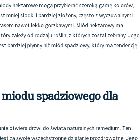
miody nektarowe mogą przybierać szeroką gamę kolorów,
t mniej słodki i bardziej złożony, często z wyczuwalnymi
 czasem nawet lekko gorzkawymi. Miód nektarowy ma
óry zależy od rodzaju roślin, z których został zebrany. Jego
est bardziej płynny niż miód spadziowy, który ma tendencję
 miodu spadziowego dla
anie otwiera drzwi do świata naturalnych remedium. Ten
 jest za swoje wszechstronne działanie prozdrowotne. Jego