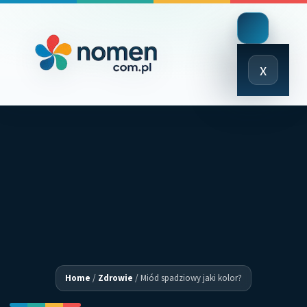
Close
x
Menu
Home
/
Zdrowie
/
Miód spadziowy jaki kolor?