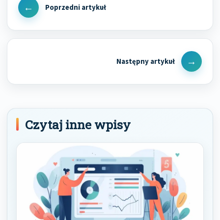
wpisu
Previous
Post
Next
Post
Czytaj inne wpisy