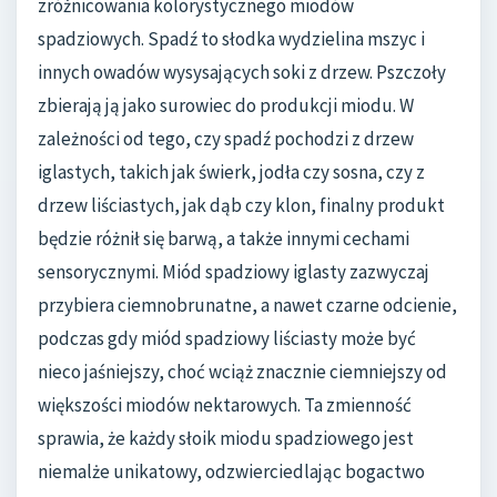
zróżnicowania kolorystycznego miodów
spadziowych. Spadź to słodka wydzielina mszyc i
innych owadów wysysających soki z drzew. Pszczoły
zbierają ją jako surowiec do produkcji miodu. W
zależności od tego, czy spadź pochodzi z drzew
iglastych, takich jak świerk, jodła czy sosna, czy z
drzew liściastych, jak dąb czy klon, finalny produkt
będzie różnił się barwą, a także innymi cechami
sensorycznymi. Miód spadziowy iglasty zazwyczaj
przybiera ciemnobrunatne, a nawet czarne odcienie,
podczas gdy miód spadziowy liściasty może być
nieco jaśniejszy, choć wciąż znacznie ciemniejszy od
większości miodów nektarowych. Ta zmienność
sprawia, że każdy słoik miodu spadziowego jest
niemalże unikatowy, odzwierciedlając bogactwo