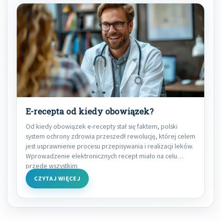
E-recepta od kiedy obowiązek?
Od kiedy obowiązek e-recepty stał się faktem, polski
system ochrony zdrowia przeszedł rewolucję, której celem
jest usprawnienie procesu przepisywania i realizacji leków.
Wprowadzenie elektronicznych recept miało na celu
przede wszystkim
CZYTAJ WIĘCEJ