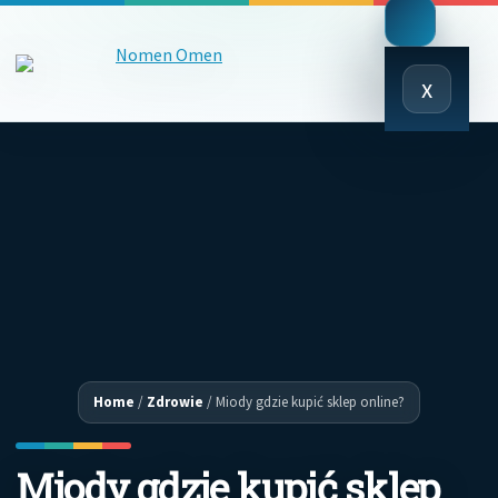
Close
x
Menu
Home
/
Zdrowie
/
Miody gdzie kupić sklep online?
Miody gdzie kupić sklep