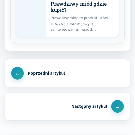
Prawdziwy miód gdzie
kupić?
Prawdziwy miód to produkt, który
cieszy się coraz większym
zainteresowaniem wśród
konsumentów. W obliczu rosnącej…
Nawigacja
wpisu
Previous
Post
Next
Post