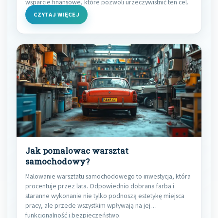
wsparcie finansowe, które pozwoli urzeczywistnić ten cel.
CZYTAJ WIĘCEJ
Jak pomalowac warsztat
samochodowy?
Malowanie warsztatu samochodowego to inwestycja, która
procentuje przez lata. Odpowiednio dobrana farba i
staranne wykonanie nie tylko podnoszą estetykę miejsca
pracy, ale przede wszystkim wpływają na jej
funkcjonalność i bezpieczeństwo.