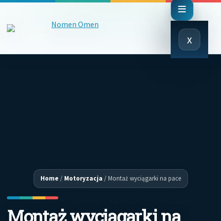
Close
x
Menu
Home
/
Motoryzacja
/
Montaż wyciągarki na pace
Montaż wyciągarki na