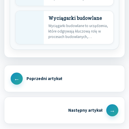
podczas transportu pojazdów.…
Wyciągarki budowlane
Wyciągarki budowlane to urządzenia,
które odgrywają kluczową rolę w
procesach budowlanych,
umożliwiając podnoszenie i
transport…
Nawigacja
wpisu
Previous
Post
Next
Post