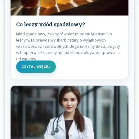
Co leczy miód spadziowy?
Miód spadziowy, zwany również miodem iglastym lub
leśnym, to prawdziwy skarb natury o wyjątkowych
właściwościach zdrowotnych. Jego unikalny skład, bogaty
w biopierwiastki, enzymy i substancje aktywne, sprawia, że
od wieków
CZYTAJ WIĘCEJ