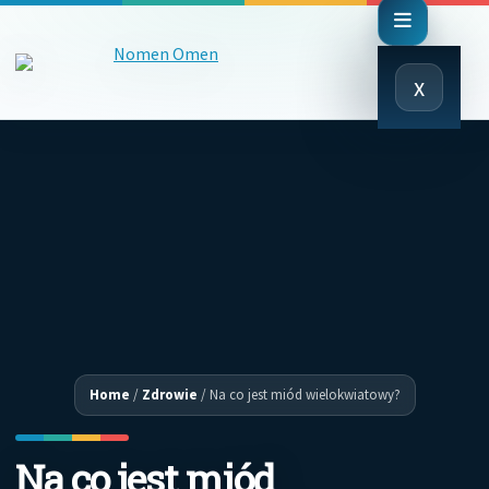
Close
x
Menu
Home
/
Zdrowie
/
Na co jest miód wielokwiatowy?
Na co jest miód