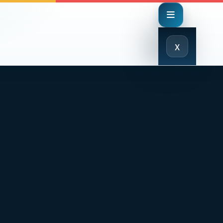
Close
x
Menu