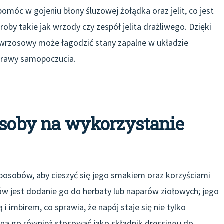
pomóc w gojeniu błony śluzowej żołądka oraz jelit, co jest
roby takie jak wrzody czy zespół jelita drażliwego. Dzięki
rzosowy może łagodzić stany zapalne w układzie
prawy samopoczucia.
osoby na wykorzystanie
osobów, aby cieszyć się jego smakiem oraz korzyściami
 jest dodanie go do herbaty lub naparów ziołowych; jego
 imbirem, co sprawia, że napój staje się nie tylko
żna go również stosować jako składnik dressingu do