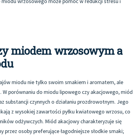
ie miodu wrzosowego może pomóc w redukcji stresu i
ędzy miodem wrzosowym a
odu
zajów miodu nie tylko swoim smakiem i aromatem, ale
i. W porównaniu do miodu lipowego czy akacjowego, miód
 substancji czynnych o działaniu prozdrowotnym. Jego
ikają z wysokiej zawartości pyłku kwiatowego wrzosu, co
ników odżywczych. Miód akacjowy charakteryzuje się
ny przez osoby preferujące łagodniejsze słodkie smaki;