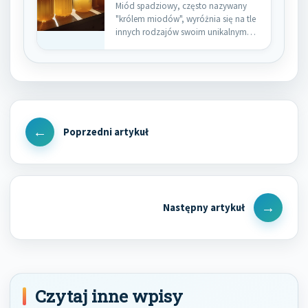
Miód spadziowy, często nazywany
"królem miodów", wyróżnia się na tle
innych rodzajów swoim unikalnym
pochodzeniem…
Nawigacja
wpisu
Previous
Post
Next
Post
Czytaj inne wpisy