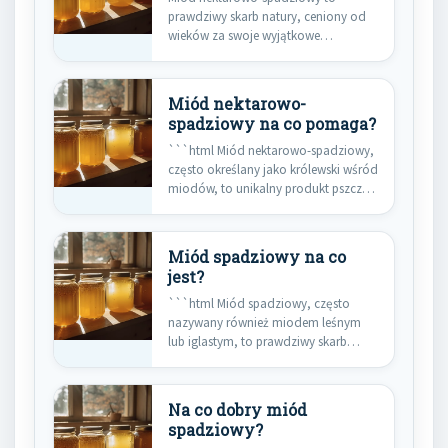
prawdziwy skarb natury, ceniony od
wieków za swoje wyjątkowe
właściwości lecznicze i…
Miód nektarowo-
spadziowy na co pomaga?
```html Miód nektarowo-spadziowy,
często określany jako królewski wśród
miodów, to unikalny produkt pszczeli
o złożonym…
Miód spadziowy na co
jest?
```html Miód spadziowy, często
nazywany również miodem leśnym
lub iglastym, to prawdziwy skarb
natury, którego…
Na co dobry miód
spadziowy?