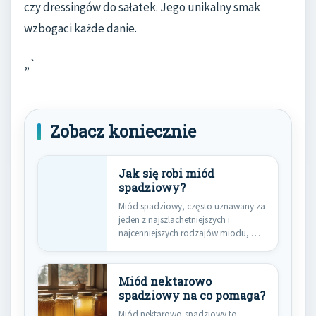
czy dressingów do sałatek. Jego unikalny smak
wzbogaci każde danie.
„`
Zobacz koniecznie
Jak się robi miód
spadziowy?
Miód spadziowy, często uznawany za
jeden z najszlachetniejszych i
najcenniejszych rodzajów miodu, ma
fascynujące pochodzenie,…
Miód nektarowo
spadziowy na co pomaga?
Miód nektarowo-spadziowy to