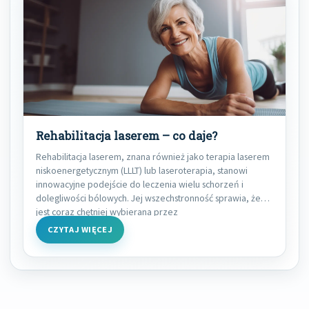
Rehabilitacja laserem – co daje?
Rehabilitacja laserem, znana również jako terapia laserem
niskoenergetycznym (LLLT) lub laseroterapia, stanowi
innowacyjne podejście do leczenia wielu schorzeń i
dolegliwości bólowych. Jej wszechstronność sprawia, że
jest coraz chętniej wybierana przez
CZYTAJ WIĘCEJ