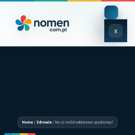
Close
x
Menu
Home
/
Zdrowie
/
Na co miód nektarowo spadziowy?