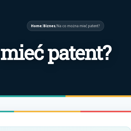
Home
/
Biznes
/
Na co można mieć patent?
mieć patent?