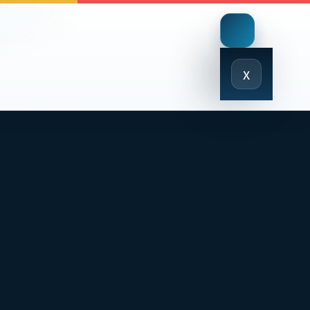
Close
x
Menu