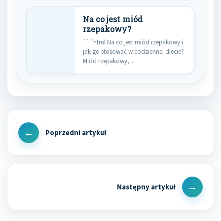
Na co jest miód
rzepakowy?
```html Na co jest miód rzepakowy i
jak go stosować w codziennej diecie?
Miód rzepakowy,…
Nawigacja
wpisu
Previous
Post
Next
Post