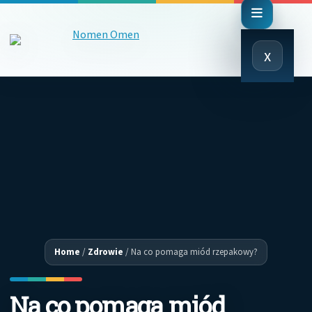
Close
x
Menu
Home
/
Zdrowie
/
Na co pomaga miód rzepakowy?
Na co pomaga miód