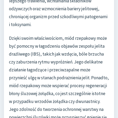
lepszego trawienia, wchłaniania składników
odżywczych oraz wzmocnienia bariery jelitowej,
chroniącej organizm przed szkodliwymi patogenami
i toksynami.
Dzięki swoim właściwościom, miód rzepakowy może
być pomocny w łagodzeniu objawów zespołu jelita
drażliwego (IBS), takich jak wzdęcia, bóle brzucha
czy zaburzenia rytmu wypróżnień. Jego delikatne
działanie łagodzące i przeciwzapalne może
przynieść ulgę w stanach podrażnienia jelit. Ponadto,
miód rzepakowy może wspierać procesy regeneracji
błony śluzowej żołądka, co jest szczególnie istotne
w przypadku wrzodów żołądka czy dwunastnicy.
Jego zdolność do tworzenia ochronnej warstwy na
powierzchni śluzówki może przyspieszyć gojenie się